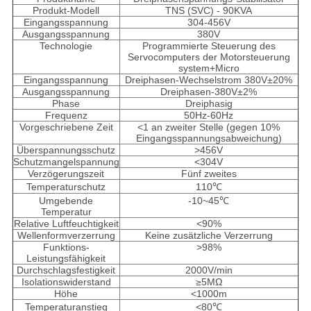
Produkt-Modell
TNS (SVC) - 90KVA
Eingangsspannung
304-456V
Ausgangsspannung
380V
Technologie
Programmierte Steuerung des
Servocomputers der Motorsteuerung
system+Micro
Eingangsspannung
Dreiphasen-Wechselstrom 380V±20%
Ausgangsspannung
Dreiphasen-380V±2%
Phase
Dreiphasig
Frequenz
50Hz-60Hz
Vorgeschriebene Zeit
<1 an zweiter Stelle (gegen 10%
Eingangsspannungsabweichung)
Überspannungsschutz
>456V
Schutzmangelspannung
<304V
Verzögerungszeit
Fünf zweites
Temperaturschutz
110℃
Umgebende
-10~45℃
Temperatur
Relative Luftfeuchtigkeit
<90%
Wellenformverzerrung
Keine zusätzliche Verzerrung
Funktions-
>98%
Leistungsfähigkeit
Durchschlagsfestigkeit
2000V/min
Isolationswiderstand
≥5MΩ
Höhe
<1000m
Temperaturanstieg
<80℃