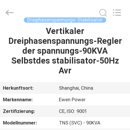
Stabilisator
Supplier.
Copyright
©
2019
Dreiphasenspannungs-Stabilisator
-
2025
Ewen
Vertikaler
ZU
(Shanghai)
Electrical
Dreiphasenspannungs-Regler
HAUSE
Equipment
Co.,
Ltd.
der spannungs-90KVA
All
Rights
PRODUKTE
Reserved.
Selbstdes stabilisator-50Hz
Developed
by
Avr
ECER
VIDEOS
Herkunftsort:
Shanghai, China
ÜBER
Markenname:
Ewen Power
UNS
Zertifizierung:
CE, ISO: 9001
WERKSBESICHTIGUNG
Modellnummer:
TNS (SVC) - 90KVA