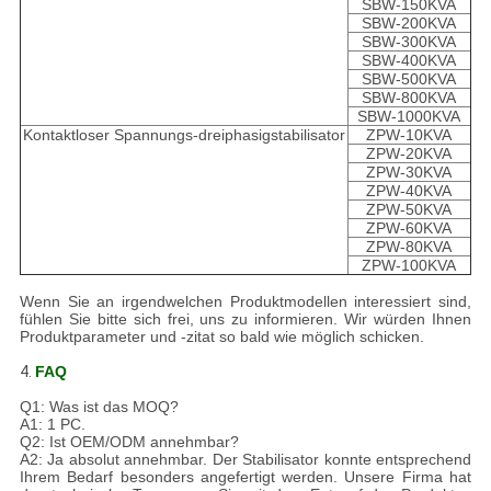
SBW-150KVA
SBW-200KVA
SBW-300KVA
SBW-400KVA
SBW-500KVA
SBW-800KVA
SBW-1000KVA
Kontaktloser Spannungs-dreiphasigstabilisator
ZPW-10KVA
ZPW-20KVA
ZPW-30KVA
ZPW-40KVA
ZPW-50KVA
ZPW-60KVA
ZPW-80KVA
ZPW-100KVA
Wenn Sie an irgendwelchen Produktmodellen interessiert sind,
fühlen Sie bitte sich frei, uns zu informieren. Wir würden Ihnen
Produktparameter und -zitat so bald wie möglich schicken.
4.
FAQ
Q1: Was ist das MOQ?
A1: 1 PC.
Q2: Ist OEM/ODM annehmbar?
A2: Ja absolut annehmbar. Der Stabilisator konnte entsprechend
Ihrem Bedarf besonders angefertigt werden. Unsere Firma hat