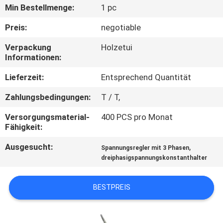
Min Bestellmenge:
1 pc
QUALITÄTSKONTROLLE
Preis:
negotiable
Verpackung
Holzetui
KONTAKT
Informationen:
MIT
Lieferzeit:
Entsprechend Quantität
UNS
Zahlungsbedingungen:
T / T,
NEUIGKEITEN
Versorgungsmaterial-
400 PCS pro Monat
Fähigkeit:
Ausgesucht:
,
BITTE
Spannungsregler mit 3 Phasen
dreiphasigspannungskonstanthalter
UM
EIN
BESTPREIS
ANGEBOT