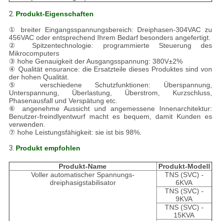
2.
Produkt-Eigenschaften
① breiter Eingangsspannungsbereich: Dreiphasen-304VAC zu
456VAC oder entsprechend Ihrem Bedarf besonders angefertigt.
② Spitzentechnologie: programmierte Steuerung des
Mikrocomputers
③ hohe Genauigkeit der Ausgangsspannung: 380V±2%
④ Qualität ensurance: die Ersatzteile dieses Produktes sind von
der hohen Qualität.
⑤ verschiedene Schutzfunktionen: Überspannung,
Unterspannung, Überlastung, Überstrom, Kurzschluss,
Phasenausfall und Verspätung etc.
⑥ angenehme Aussicht und angemessene Innenarchitektur:
Benutzer-freindlyentwurf macht es bequem, damit Kunden es
verwenden.
⑦ hohe Leistungsfähigkeit: sie ist bis 98%.
3.
Produkt empfohlen
Produkt-Name
Produkt-Modell
Voller automatischer Spannungs-
TNS (SVC) -
dreiphasigstabilisator
6KVA
TNS (SVC) -
9KVA
TNS (SVC) -
15KVA