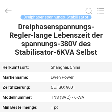
Stabilisator
Fournisseur.
Copyright
©
2019
Dreiphasenspannungs-Stabilisator
-
2025
Ewen
Dreiphasenspannungs-
ZU
(Shanghai)
Electrical
Regler-lange Lebenszeit der
HAUSE
Equipment
Co.,
Ltd.
spannungs-380V des
All
Rights
PRODUKTE
Reserved.
Stabilisator-6KVA Selbst
Developed
by
ECER
VIDEOS
Herkunftsort:
Shanghai, China
Markenname:
Ewen Power
ÜBER
Zertifizierung:
CE, ISO: 9001
UNS
Modellnummer:
TNS (SVC) - 6KVA
WERKSBESICHTIGUNG
Min Bestellmenge:
1 pc