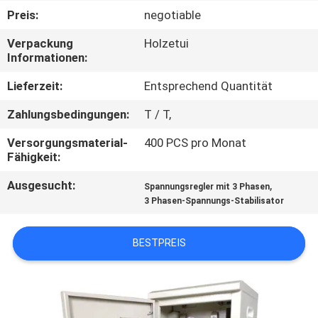
Preis:
negotiable
QUALITÄTSKONTROLLE
Verpackung
Holzetui
Informationen:
KONTAKT
Lieferzeit:
Entsprechend Quantität
MIT
Zahlungsbedingungen:
T / T,
UNS
Versorgungsmaterial-
400 PCS pro Monat
Fähigkeit:
NEUIGKEITEN
Ausgesucht:
,
Spannungsregler mit 3 Phasen
3 Phasen-Spannungs-Stabilisator
BITTE
UM
BESTPREIS
EIN
ANGEBOT