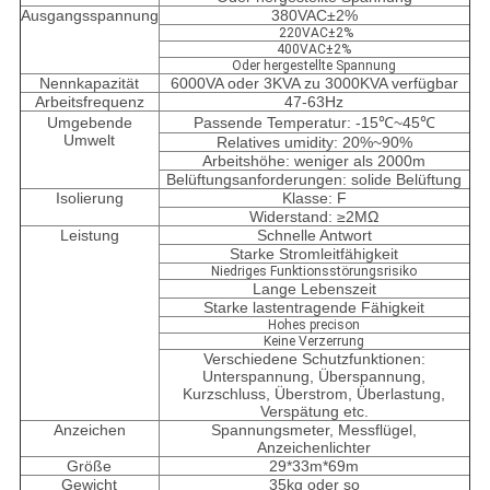
Ausgangsspannung
380VAC±2%
220VAC±2%
400VAC±2%
Oder hergestellte Spannung
Nennkapazität
6000VA oder 3KVA zu 3000KVA verfügbar
Arbeitsfrequenz
47-63Hz
Umgebende
Passende Temperatur: -15℃~45℃
Umwelt
Relatives umidity: 20%~90%
Arbeitshöhe: weniger als 2000m
Belüftungsanforderungen: solide Belüftung
Isolierung
Klasse: F
Widerstand: ≥2MΩ
Leistung
Schnelle Antwort
Starke Stromleitfähigkeit
Niedriges Funktionsstörungsrisiko
Lange Lebenszeit
Starke lastentragende Fähigkeit
Hohes precison
Keine Verzerrung
Verschiedene Schutzfunktionen:
Unterspannung, Überspannung,
Kurzschluss, Überstrom, Überlastung,
Verspätung etc.
Anzeichen
Spannungsmeter, Messflügel,
Anzeichenlichter
Größe
29*33m*69m
Gewicht
35kg oder so