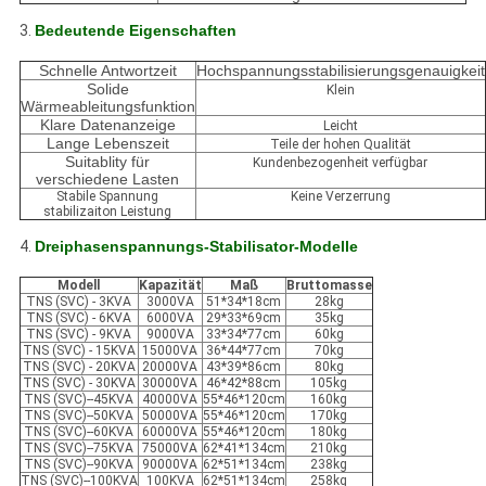
3.
Bedeutende Eigenschaften
Schnelle Antwortzeit
Hochspannungsstabilisierungsgenauigkeit
Solide
Klein
Wärmeableitungsfunktion
Klare Datenanzeige
Leicht
Lange Lebenszeit
Teile der hohen Qualität
Suitablity für
Kundenbezogenheit verfügbar
verschiedene Lasten
Stabile Spannung
Keine Verzerrung
stabilizaiton Leistung
4.
Dreiphasenspannungs-Stabilisator-Modelle
Modell
Kapazität
Maß
Bruttomasse
TNS (SVC) - 3KVA
3000VA
51*34*18cm
28kg
TNS (SVC) - 6KVA
6000VA
29*33*69cm
35kg
TNS (SVC) - 9KVA
9000VA
33*34*77cm
60kg
TNS (SVC) - 15KVA
15000VA
36*44*77cm
70kg
TNS (SVC) - 20KVA
20000VA
43*39*86cm
80kg
TNS (SVC) - 30KVA
30000VA
46*42*88cm
105kg
TNS (SVC)--45KVA
40000VA
55*46*120cm
160kg
TNS (SVC)--50KVA
50000VA
55*46*120cm
170kg
TNS (SVC)--60KVA
60000VA
55*46*120cm
180kg
TNS (SVC)--75KVA
75000VA
62*41*134cm
210kg
TNS (SVC)--90KVA
90000VA
62*51*134cm
238kg
TNS (SVC)--100KVA
100KVA
62*51*134cm
258kg