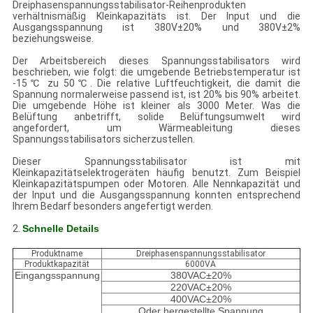
Dreiphasenspannungsstabilisator-Reihenprodukten
verhältnismäßig Kleinkapazitäts ist. Der Input und die
Ausgangsspannung ist 380V±20% und 380V±2%
beziehungsweise.
Der Arbeitsbereich dieses Spannungsstabilisators wird
beschrieben, wie folgt: die umgebende Betriebstemperatur ist
-15℃ zu 50℃. Die relative Luftfeuchtigkeit, die damit die
Spannung normalerweise passend ist, ist 20% bis 90% arbeitet.
Die umgebende Höhe ist kleiner als 3000 Meter. Was die
Belüftung anbetrifft, solide Belüftungsumwelt wird
angefordert, um Wärmeableitung dieses
Spannungsstabilisators sicherzustellen.
Dieser Spannungsstabilisator ist mit
Kleinkapazitätselektrogeräten häufig benutzt. Zum Beispiel
Kleinkapazitätspumpen oder Motoren. Alle Nennkapazität und
der Input und die Ausgangsspannung konnten entsprechend
Ihrem Bedarf besonders angefertigt werden.
2.
Schnelle Details
Produktname
Dreiphasenspannungsstabilisator
Produktkapazität
6000VA
Eingangsspannung
380VAC±20%
220VAC±20%
400VAC±20%
Oder hergestellte Spannung