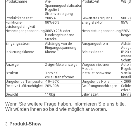
Produktname
Avr-
Produkt-Art
WB (S
Spannungsstabilisator
Reguliert
Stromversorgung
Produktkapazität
20KVA
Bewertete Frequenz
50HZ
Funktions-
80%-90%
Energiefaktor
85%
Leistungsfähigkeit
Nenneingangsspannung
380V±20% oder
Nennleistungsspannung
220V 
kundengebundene
herges
Strecke
Eingangsstrom
Abhängig von der
Ausgangsstrom
Abhän
Eingangsspannung
Ausg
Isolierungsklasse
Klasse F
Schutzklasse
IP 23 
wasse
Schut
Anzeige
Zeiger-Meteranzeige
Vorgeschriebener
Autom
Modus
Regel
Struktur
Toroidal
Installationsweise
Vertik
coils+transformer
Instal
Umgebende Temperatur
-10~50℃
Umgebende Höhe
< 20
Relative Luftfeuchtigkeit
20%-90%
Belüftungsnachfragen
Solide
erford
Gewicht
110kg
Lebenszeit
Mehr 
Wenn Sie weitere Frage haben, informieren Sie uns bitte.
Wir würden Ihnen so bald wie möglich antworten.
Produkt-Show
3.