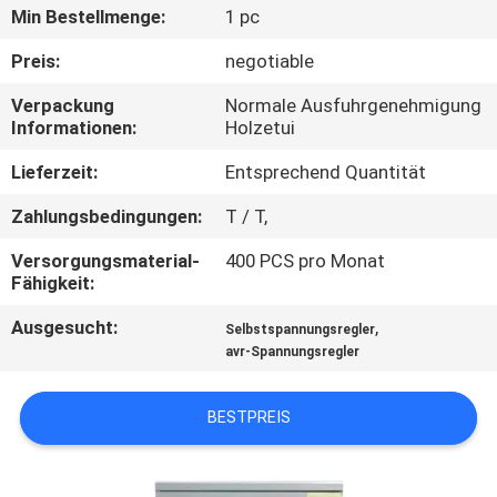
Min Bestellmenge:
1 pc
QUALITÄTSKONTROLLE
Preis:
negotiable
Verpackung
Normale Ausfuhrgenehmigung
KONTAKT
Informationen:
Holzetui
MIT
Lieferzeit:
Entsprechend Quantität
UNS
Zahlungsbedingungen:
T / T,
NEUIGKEITEN
Versorgungsmaterial-
400 PCS pro Monat
Fähigkeit:
Ausgesucht:
,
BITTE
Selbstspannungsregler
avr-Spannungsregler
UM
EIN
BESTPREIS
ANGEBOT