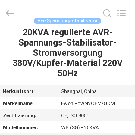
©
2019
-
2025
Ewen
Avr-Spannungsstabilisator
(Shanghai)
Electrical
Equipment
20KVA regulierte AVR-
ZU
Co.,
Ltd.
Spannungs-Stabilisator-
HAUSE
All
Rights
Reserved.
Stromversorgung
Developed
by
PRODUKTE
ECER
380V/Kupfer-Material 220V
50Hz
VIDEOS
Herkunftsort:
Shanghai, China
ÜBER
Markenname:
Ewen Power/OEM/ODM
UNS
Zertifizierung:
CE, ISO:9001
WERKSBESICHTIGUNG
Modellnummer:
WB (SG) - 20KVA