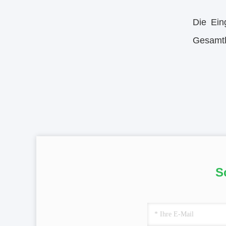
Die Ein
Gesamtl
S