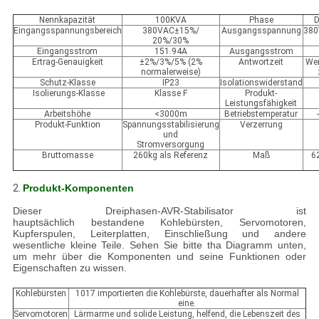
Nennkapazität
100KVA
Phase
D
Eingangsspannungsbereich
380VAC±15%/
Ausgangsspannung
38
20%/30%
Eingangsstrom
151.94A
Ausgangsstrom
Ertrag-Genauigkeit
±2%/3%/5% (2%
Antwortzeit
Wen
normalerweise)
Schutz-Klasse
IP23
Isolationswiderstand
Isolierungs-Klasse
Klasse F
Produkt-
Leistungsfähigkeit
Arbeitshöhe
<3000m
Betriebstemperatur
Produkt-Funktion
Spannungsstabilisierung
Verzerrung
und
Stromversorgung
Bruttomasse
260kg als Referenz
Maß
6
2.
Produkt-Komponenten
Dieser Dreiphasen-AVR-Stabilisator ist
hauptsächlich bestandene Kohlebürsten, Servomotoren,
Kupferspulen, Leiterplatten, Einschließung und andere
wesentliche kleine Teile. Sehen Sie bitte tha Diagramm unten,
um mehr über die Komponenten und seine Funktionen oder
Eigenschaften zu wissen.
Kohlebürsten
1017 importierten die Kohlebürste, dauerhafter als Normal
eine.
Servomotoren
Lärmarme und solide Leistung, helfend, die Lebenszeit des