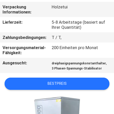
Verpackung
Holzetui
QUALITÄTSKONTROLLE
Informationen:
Lieferzeit:
5-8 Arbeitstage (basiert auf
KONTAKT
Ihrer Quantität)
MIT
Zahlungsbedingungen:
T / T,
UNS
Versorgungsmaterial-
200 Einheiten pro Monat
Fähigkeit:
NEUIGKEITEN
Ausgesucht:
,
dreiphasigspannungskonstanthalter
3 Phasen-Spannungs-Stabilisator
BITTE
BESTPREIS
UM
EIN
ANGEBOT