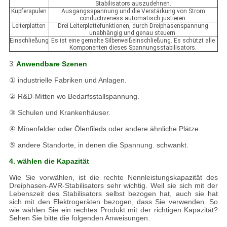
Stabilisators auszudehnen.
Kupferspulen
Ausgangsspannung und die Verstärkung von Strom
conductiveness automatisch justieren.
Leiterplatten
Drei Leiterplattefunktionen, durch Dreiphasenspannung
unabhängig und genau steuern.
Einschließung
Es ist eine gemalte Silberweißeinschließung. Es schützt alle
Komponenten dieses Spannungsstabilisators.
3.
Anwendbare Szenen
① industrielle Fabriken und Anlagen.
② R&D-Mitten wo Bedarfsstallspannung.
③ Schulen und Krankenhäuser.
④ Minenfelder oder Ölenfileds oder andere ähnliche Plätze.
⑤ andere Standorte, in denen die Spannung. schwankt.
4. wählen die Kapazität
Wie Sie vorwählen, ist die rechte Nennleistungskapazität des
Dreiphasen-AVR-Stabilisators sehr wichtig. Weil sie sich mit der
Lebenszeit des Stabilisators selbst bezogen hat, auch sie hat
sich mit den Elektrogeräten bezogen, dass Sie verwenden. So
wie wählen Sie ein rechtes Produkt mit der richtigen Kapazität?
Sehen Sie bitte die folgenden Anweisungen.