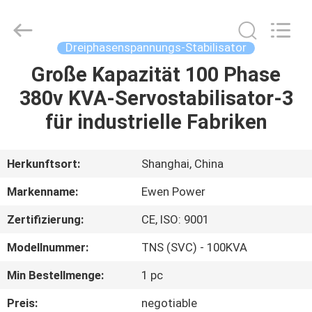
Phasen
Supplier.
Copyright
©
2019
Dreiphasenspannungs-Stabilisator
-
2025
Ewen
Große Kapazität 100 Phase
ZU
(Shanghai)
Electrical
380v KVA-Servostabilisator-3
HAUSE
Equipment
Co.,
Ltd.
für industrielle Fabriken
All
Rights
PRODUKTE
Reserved.
Developed
by
Herkunftsort:
Shanghai, China
ECER
VIDEOS
Markenname:
Ewen Power
Zertifizierung:
CE, ISO: 9001
ÜBER
Modellnummer:
TNS (SVC) - 100KVA
UNS
Min Bestellmenge:
1 pc
WERKSBESICHTIGUNG
Preis:
negotiable