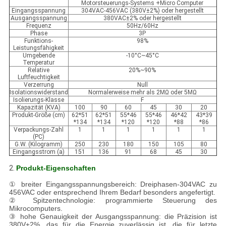
Motorsteuerungs-Systems +Micro Computer
Eingangsspannung
304VAC-456VAC (380V±2%) oder hergestellt
Ausgangsspannung
380VAC±2% oder hergestellt
Frequenz
50Hz/60Hz
Phase
3P
Funktions-
98%
Leistungsfähigkeit
Umgebende
-10°C~45°C
Temperatur
Relative
20%~90%
Luftfeuchtigkeit
Verzerrung
Null
Isolationswiderstand
Normalerweise mehr als 2MΩ oder 5MΩ
Isolierungs-Klasse
F
Kapazität (KVA)
100
90
60
45
30
20
Produkt-Größe (cm)
62*51
62*51
55*46
55*46
46*42
43*39
*134
*134
*120
*120
*88
*86
Verpackungs-Zahl
1
1
1
1
1
1
(PC)
G.W. (Kilogramm)
250
230
180
150
105
80
Eingangsstrom (a)
151
136
91
68
45
30
2.
Produkt-Eigenschaften
① breiter Eingangsspannungsbereich: Dreiphasen-304VAC zu
456VAC oder entsprechend Ihrem Bedarf besonders angefertigt.
② Spitzentechnologie: programmierte Steuerung des
Mikrocomputers.
③ hohe Genauigkeit der Ausgangsspannung: die Präzision ist
380V±2%, das für die Energie zuverlässig ist, die für letzte