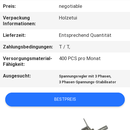
Preis:
negotiable
QUALITÄTSKONTROLLE
Verpackung
Holzetui
Informationen:
KONTAKT
Lieferzeit:
Entsprechend Quantität
MIT
Zahlungsbedingungen:
T / T,
UNS
Versorgungsmaterial-
400 PCS pro Monat
Fähigkeit:
BITTE
Ausgesucht:
,
Spannungsregler mit 3 Phasen
UM
3 Phasen-Spannungs-Stabilisator
EIN
ANGEBOT
BESTPREIS
NEUIGKEITEN