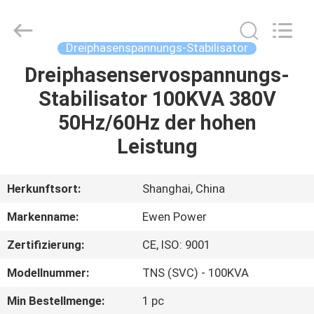
©
2019
-
2024
avrstabilizer.com.
Dreiphasenspannungs-Stabilisator
All
Rights
Reserved.
Dreiphasenservospannungs-
ZU
Developed
by
Stabilisator 100KVA 380V
HAUSE
ECER
50Hz/60Hz der hohen
PRODUKTE
Leistung
VIDEOS
Herkunftsort:
Shanghai, China
Markenname:
Ewen Power
ÜBER
Zertifizierung:
CE, ISO: 9001
UNS
Modellnummer:
TNS (SVC) - 100KVA
WERKSBESICHTIGUNG
Min Bestellmenge:
1 pc