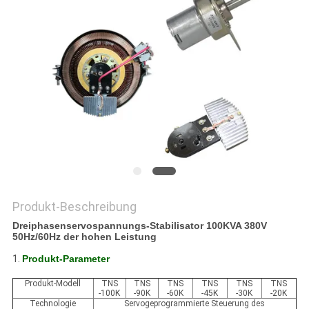
Produkt-Beschreibung
Dreiphasenservospannungs-Stabilisator 100KVA 380V
50Hz/60Hz der hohen Leistung
1.
Produkt-Parameter
Produkt-Modell
TNS
TNS
TNS
TNS
TNS
TNS
-100K
-90K
-60K
-45K
-30K
-20K
Technologie
Servogeprogrammierte Steuerung des