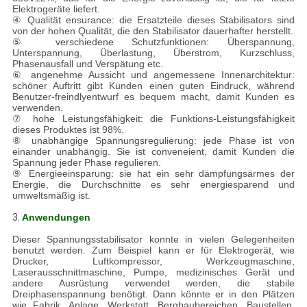
Elektrogeräte liefert.
④ Qualität ensurance: die Ersatzteile dieses Stabilisators sind
von der hohen Qualität, die den Stabilisator dauerhafter herstellt.
⑤ verschiedene Schutzfunktionen: Überspannung,
Unterspannung, Überlastung, Überstrom, Kurzschluss,
Phasenausfall und Verspätung etc.
⑥ angenehme Aussicht und angemessene Innenarchitektur:
schöner Auftritt gibt Kunden einen guten Eindruck, während
Benutzer-freindlyentwurf es bequem macht, damit Kunden es
verwenden.
⑦ hohe Leistungsfähigkeit: die Funktions-Leistungsfähigkeit
dieses Produktes ist 98%.
⑧ unabhängige Spannungsregulierung: jede Phase ist von
einander unabhängig. Sie ist conveneient, damit Kunden die
Spannung jeder Phase regulieren.
⑨ Energieeinsparung: sie hat ein sehr dämpfungsärmes der
Energie, die Durchschnitte es sehr energiesparend und
umweltsmäßig ist.
3.
Anwendungen
Dieser Spannungsstabilisator konnte in vielen Gelegenheiten
benutzt werden. Zum Beispiel kann er für Elektrogerät, wie
Drucker, Luftkompressor, Werkzeugmaschine,
Laserausschnittmaschine, Pumpe, medizinisches Gerät und
andere Ausrüstung verwendet werden, die stabile
Dreiphasenspannung benötigt. Dann könnte er in den Plätzen
wie Fabrik, Anlage, Werkstatt, Bergbaubereichen, Baustellen,