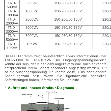
TND-
500VA
150-260/80-130V
220/
500VA
TND-
1000VA
150-260/80-130V
220/
1000VA
TND-
2000VA
150-260/80-130V
220/
2000VA
TND-
3000VA
150-260/80-130V
220/
3000VA
TND-
5000VA
150-260/80-130V
220/
5000VA
TND-
10KVA
150-260/80-130V
220/
10KVA
Dieses Diagramm zeigt hauptsächlich etwas Informationen über
TND-500VA zu TND-10KVA. Der Eingangsspannungsbereich
konnte der sein, der in der Zahl angezeigt wurde. Auch er könnte
entsprechend Ihrem Bedarf besonders angefertigt werden. Tut
so die Ausgangsspannung. Es konnte 220V, 110V oder andere
Spannungszahl sein. Wenn Sie irgendwelche speziellen
Anforderungen haben, informieren Sie uns bitte.
4.
Auftritt und inneres Struktur-Diagramm