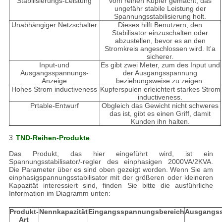
Stabilisierungs-Leistung
vom reinen Kupfer gemacht, das
ungefähr stabile Leistung der
Spannungsstabilisierung holt.
Unabhängiger Netzschalter
Dieses hilft Benutzern, den
Stabilisator einzuschalten oder
abzustellen, bevor es an den
Stromkreis angeschlossen wird. It'a
sicherer.
Input-und
Es gibt zwei Meter, zum des Input und
Ausgangsspannungs-
der Ausgangsspannung
Anzeige
beziehungsweise zu zeigen.
Hohes Strom inductiveness
Kupferspulen erleichtert starkes Strom
inductiveness.
Prtable-Entwurf
Obgleich das Gewicht nicht schweres
das ist, gibt es einen Griff, damit
Kunden ihn halten.
3.
TND-Reihen-Produkte
Das Produkt, das hier eingeführt wird, ist ein
Spannungsstabilisator/-regler des einphasigen 2000VA/2KVA.
Die Parameter über es sind oben gezeigt worden. Wenn Sie am
einphasigspannungsstabilisator mit der größeren oder kleineren
Kapazität interessiert sind, finden Sie bitte die ausführliche
Information im Diagramm unten:
Produkt-
Nennkapazität
Eingangsspannungsbereich
Ausgangs
Art