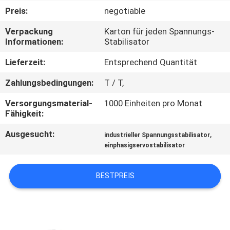
Preis:
negotiable
QUALITÄTSKONTROLLE
Verpackung
Karton für jeden Spannungs-
Informationen:
Stabilisator
KONTAKT
Lieferzeit:
Entsprechend Quantität
MIT
Zahlungsbedingungen:
T / T,
UNS
Versorgungsmaterial-
1000 Einheiten pro Monat
Fähigkeit:
NEUIGKEITEN
Ausgesucht:
,
industrieller Spannungsstabilisator
einphasigservostabilisator
BITTE
UM
BESTPREIS
EIN
ANGEBOT