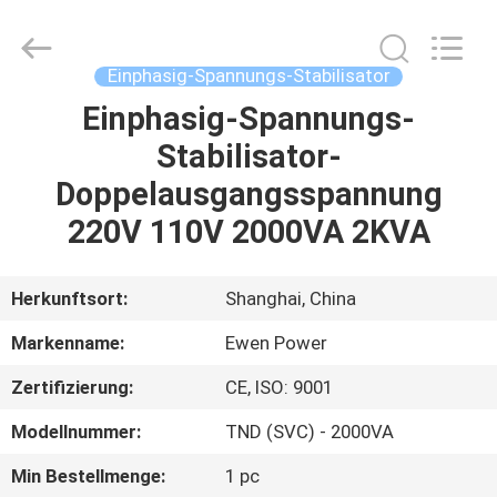
©
2019
-
2025
Ewen
Einphasig-Spannungs-Stabilisator
(Shanghai)
Electrical
Equipment
Einphasig-Spannungs-
ZU
Co.,
Ltd.
Stabilisator-
HAUSE
All
Rights
Reserved.
Doppelausgangsspannung
Developed
by
PRODUKTE
ECER
220V 110V 2000VA 2KVA
VIDEOS
Herkunftsort:
Shanghai, China
Markenname:
Ewen Power
ÜBER
Zertifizierung:
CE, ISO: 9001
UNS
Modellnummer:
TND (SVC) - 2000VA
WERKSBESICHTIGUNG
Min Bestellmenge:
1 pc