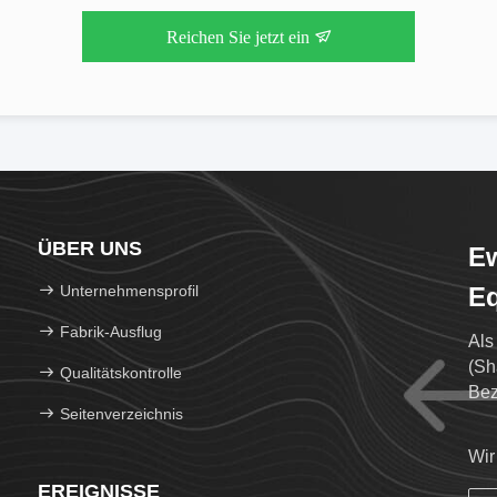
Reichen Sie jetzt ein
ÜBER UNS
Ew
Unternehmensprofil
Eq
Fabrik-Ausflug
Als
(Sh
Qualitätskontrolle
Bez
Seitenverzeichnis
Wir
EREIGNISSE