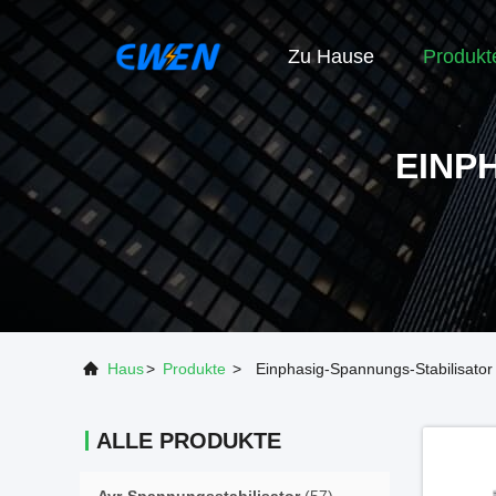
Zu Hause
Produkt
EINP
Haus
>
Produkte
>
Einphasig-Spannungs-Stabilisator
ALLE PRODUKTE