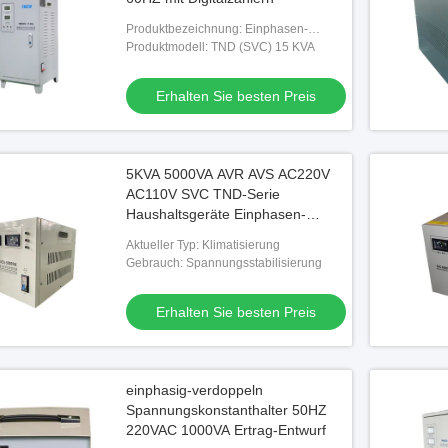
Produktbezeichnung: Einphasen-
Spannungsstabilisator
Produktmodell: TND (SVC) 15 KVA
Erhalten Sie besten Preis
5KVA 5000VA AVR AVS AC220V
AC110V SVC TND-Serie
Haushaltsgeräte Einphasen-
Spannungsstabilisator
Aktueller Typ: Klimatisierung
Gebrauch: Spannungsstabilisierung
Erhalten Sie besten Preis
einphasig-verdoppeln
Spannungskonstanthalter 50HZ
220VAC 1000VA Ertrag-Entwurf