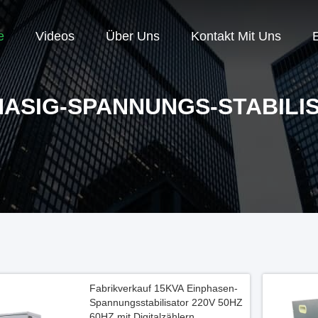
e
Videos
Über Uns
Kontakt Mit Uns
HASIG-SPANNUNGS-STABILI
Fabrikverkauf 15KVA Einphasen-
Spannungsstabilisator 220V 50HZ
60HZ mit Digitalzählern