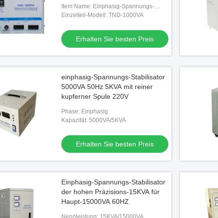
Item Name: Einphasig-Spannungs-
Stabilisator
Einzelteil-Modell: TND-1000VA
Erhalten Sie besten Preis
einphasig-Spannungs-Stabilisator
5000VA 50Hz 5KVA mit reiner
kupferner Spule 220V
Phase: Einphasig
Kapazität: 5000VA/5KVA
Erhalten Sie besten Preis
Einphasig-Spannungs-Stabilisator
der hohen Präzisions-15KVA für
Haupt-15000VA 60HZ
Nennleistung: 15KVA/15000VA