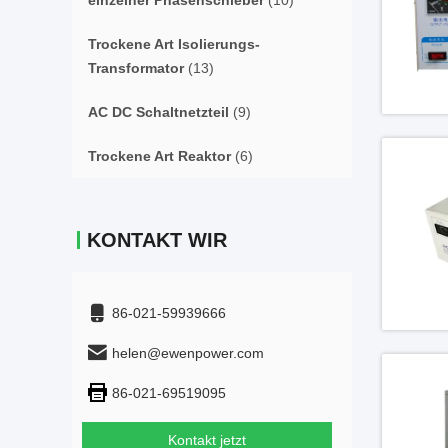
einzelner Phasenschieber
(10)
Trockene Art Isolierungs-
Transformator
(13)
AC DC Schaltnetzteil
(9)
Trockene Art Reaktor
(6)
KONTAKT WIR
86-021-59939666
helen@ewenpower.com
86-021-69519095
Kontakt jetzt