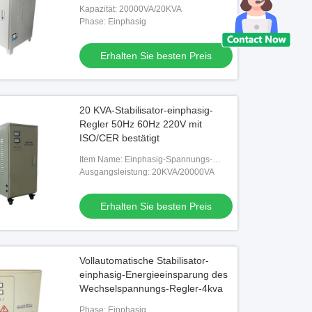
220V
Kapazität: 20000VA/20KVA
Phase: Einphasig
Erhalten Sie besten Preis
20 KVA-Stabilisator-einphasig-
Regler 50Hz 60Hz 220V mit
ISO/CER bestätigt
Item Name: Einphasig-Spannungs-
Stabilisator
Ausgangsleistung: 20KVA/20000VA
Erhalten Sie besten Preis
Vollautomatische Stabilisator-
einphasig-Energieeinsparung des
Wechselspannungs-Regler-4kva
Phase: Einphasig