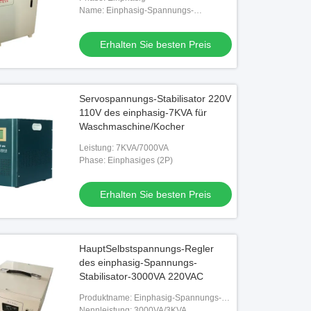
Name: Einphasig-Spannungs-
Stabilisator
Erhalten Sie besten Preis
Servospannungs-Stabilisator 220V
110V des einphasig-7KVA für
Waschmaschine/Kocher
Leistung: 7KVA/7000VA
Phase: Einphasiges (2P)
Erhalten Sie besten Preis
HauptSelbstspannungs-Regler
des einphasig-Spannungs-
Stabilisator-3000VA 220VAC
Produktname: Einphasig-Spannungs-
Stabilisator
Nennleistung: 3000VA/3KVA