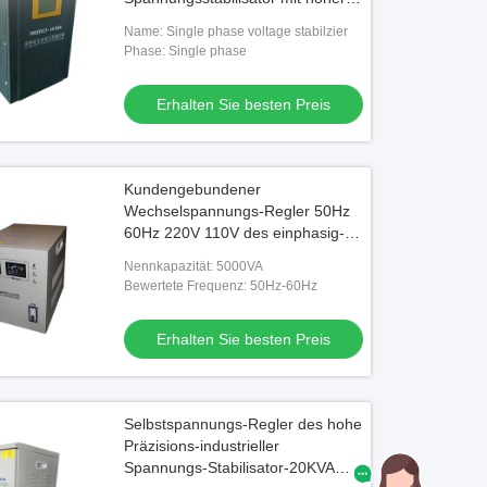
Präzision
Name: Single phase voltage stabilzier
Phase: Single phase
Erhalten Sie besten Preis
Kundengebundener
Wechselspannungs-Regler 50Hz
60Hz 220V 110V des einphasig-
5000VA
Nennkapazität: 5000VA
Bewertete Frequenz: 50Hz-60Hz
Erhalten Sie besten Preis
Selbstspannungs-Regler des hohe
Präzisions-industrieller
Spannungs-Stabilisator-20KVA