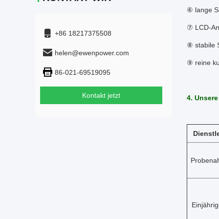
⑥ lange S
⑦ LCD-Anz
+86 18217375508
⑧ stabile
helen@ewenpower.com
⑨ reine k
86-021-69519095
Kontakt jetzt
4. Unsere
Dienstl
Probena
Einjähri