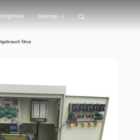
Ereignisse
German
ptgebrauch 5kva