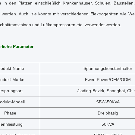
e in den Plätzen einschließlich Krankenhäuser, Schulen, Baustellen
 werden. Auch. sie könnte mit verschiedenen Elektrogeräten wie 
chnittmaschinen und Luftkompressoren etc. verwendet werden.
rliche Parameter
rodukt-Name
Spannungskonstanthalter
rodukt-Marke
Ewen Power/OEM/ODM
rsprungsort
Jiading-Bezirk, Shanghai, Chi
odukt-Modell
SBW-50KVA
Phase
Dreiphasig
ennleistung
50KVA