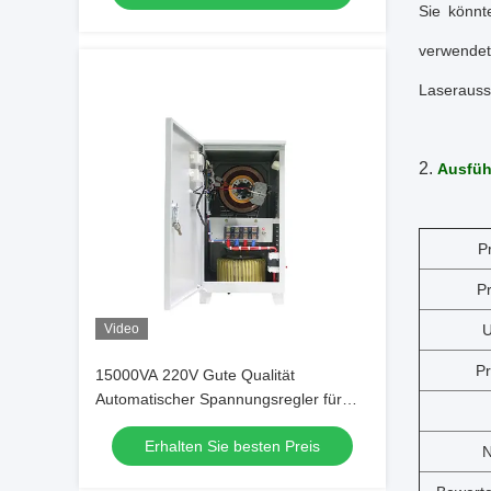
Sie könnt
verwendet
Laserauss
2.
Ausfüh
P
P
Video
U
Pr
15000VA 220V Gute Qualität
Automatischer Spannungsregler für
Einphasenelektrische Geräte
Erhalten Sie besten Preis
N