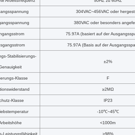
te Arbeitsfrequenz
50HZ zu 60HZ
gangsspannung
304VAC~456VAC oder hergeste
gangsspannung
380VAC oder besonders angefer
ingangsstrom
75.97A (basiert auf der Ausgangss
sgangsstrom
75.97A (Basis auf der Ausgangssp
gs-Stabilisierungs-
±2%
Genauigkeit
lierungs-Klasse
F
ationswiderstand
≥2MΩ
chutz-Klasse
IP23
iebstemperatur
-10℃~45℃
Arbeitshöhe
<1000m
s-Leistungsfähigkeit
>98%