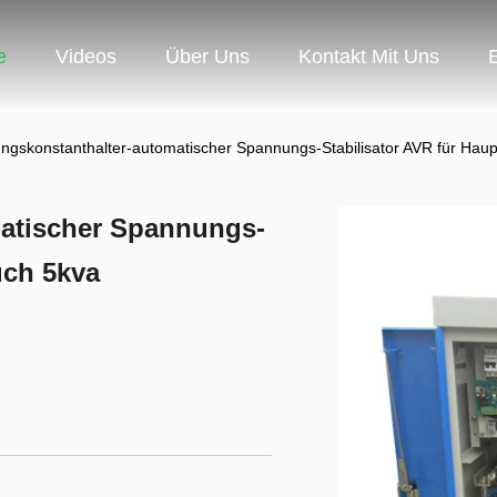
e
Videos
Über Uns
Kontakt Mit Uns
gskonstanthalter-automatischer Spannungs-Stabilisator AVR für Hau
atischer Spannungs-
uch 5kva