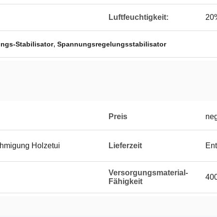
Luftfeuchtigkeit:
20
,
gs-Stabilisator
Spannungsregelungsstabilisator
Preis
neg
hmigung Holzetui
Lieferzeit
Ent
Versorgungsmaterial-
40
Fähigkeit