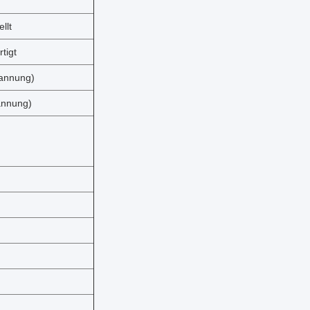
llt
tigt
pannung)
annung)