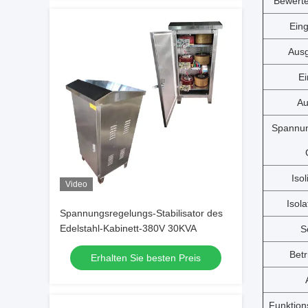
Bewerte
Ein
Aus
E
Au
Spannun
Iso
Video
Isol
Spannungsregelungs-Stabilisator des
Edelstahl-Kabinett-380V 30KVA
S
Betr
Erhalten Sie besten Preis
Funktion