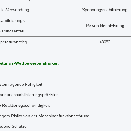
ukt-Verwendung
Spannungsstabilisierung
amtleistungs-
1% von Nennleistung
istungsabfall
peraturanstieg
<80℃
eitungs-Wettbewerbsfähigkeit
stentragende Fähigkeit
nnungsstabilisierungspräzision
e Reaktionsgeschwindigkeit
ingem Risiko von der Maschinenfunktionsstörung
edene Schutze