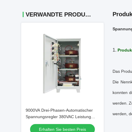
Produk
VERWANDTE PRODUKTE
Spannung
1.
Produkt
Das Produk
Die Nennk
konnten d
werden. Z
9000VA Drei-Phasen-Automatischer
werden, d
Spannungsregler 380VAC Leistung
AVR Industrie-Stabilisator Fabrik
Erhalten Sie besten Preis
Direktverkauf