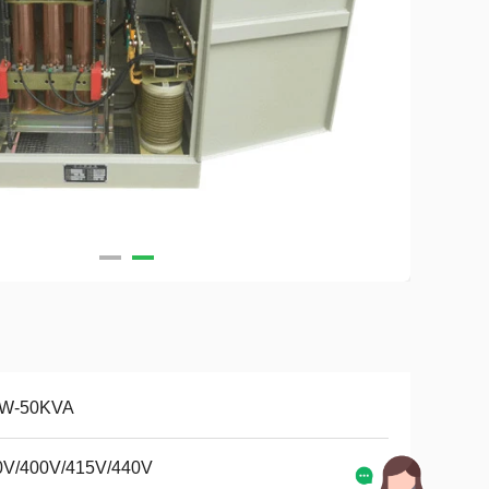
W-50KVA
0V/400V/415V/440V