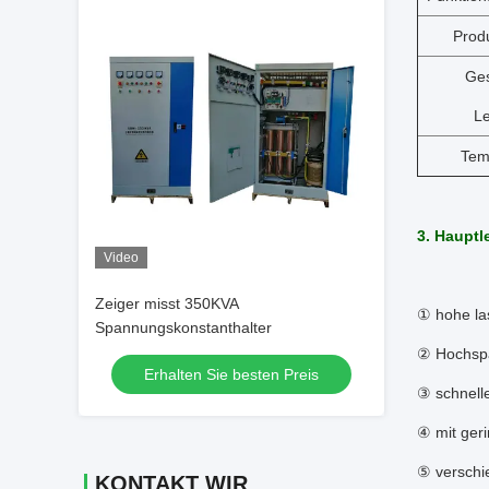
Prod
Ges
Le
Tem
3. Hauptl
Video
Zeiger misst 350KVA
① hohe la
Spannungskonstanthalter
② Hochspa
Erhalten Sie besten Preis
③ schnell
④ mit ger
⑤ verschi
KONTAKT WIR