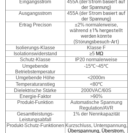
Strom basiert auf
Eingangsstrom
455A (der
der Spannung)
Strom basiert auf
Ausgangsstrom
455A
(der
der Spannung)
Ertrag Precison
±2% normalerweise,
±1% hergestellt
während
werden könnte
(Störungsbesuch-Art)
Isolierungs-Klasse
Klasse F
Isolationswiderstand
≥5
MΩ
Schutz-Klasse
IP20 normalerweise
Umgebende
-15℃~45℃
Betriebstemperatur
Umgebende Höhe
<2000m
Temperaturanstieg
<80℃
Dielektrische Stärke
2000VAC/60S
Energie-Faktor
>90%
Produkt-Funktion
Automatische Spannung
Regulation/AVR
Gesamtleistungs-
1% der Nennkapazität
Leistungsabfall
Produkt-Schutz-Funktionen
Kurzschluss, Unterspannung,
Überspannung, Überstrom,