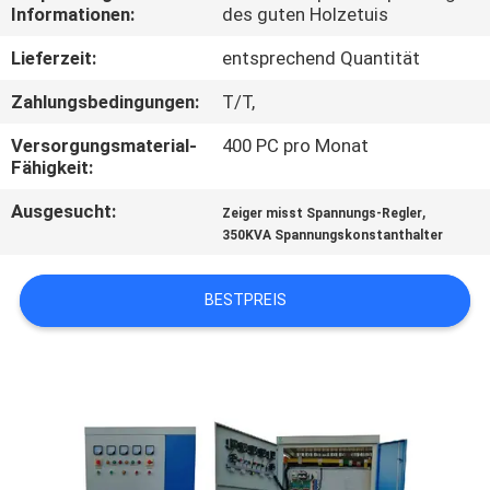
Informationen:
des guten Holzetuis
QUALITÄTSKONTROLLE
Lieferzeit:
entsprechend Quantität
Zahlungsbedingungen:
T/T,
KONTAKT
Versorgungsmaterial-
400 PC pro Monat
MIT
Fähigkeit:
UNS
Ausgesucht:
,
Zeiger misst Spannungs-Regler
350KVA Spannungskonstanthalter
BITTE
UM
BESTPREIS
EIN
ANGEBOT
NEUIGKEITEN