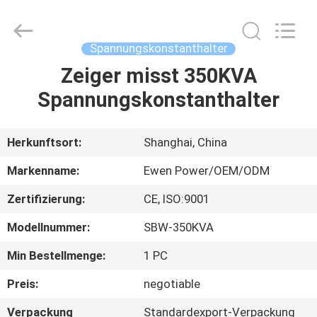
Fournisseur.
Copyright
©
2019
-
Spannungskonstanthalter
2025
avrstabilizer.com.
All
Zeiger misst 350KVA
ZU
Rights
Reserved.
Spannungskonstanthalter
HAUSE
Developed
by
ECER
PRODUKTE
Herkunftsort:
Shanghai, China
Markenname:
Ewen Power/OEM/ODM
VIDEOS
Zertifizierung:
CE, ISO:9001
Modellnummer:
SBW-350KVA
ÜBER
UNS
Min Bestellmenge:
1 PC
Preis:
negotiable
WERKSBESICHTIGUNG
Verpackung
Standardexport-Verpackung