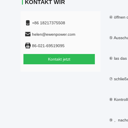
KONTAKT WIR
④ öffnen 
+86 18217375508
helen@ewenpower.com
⑤ Ausschal
86-021-69519095
⑥ las das
Kontakt jetzt
⑦ schließ
⑧ Kontroll
⑨, nachd