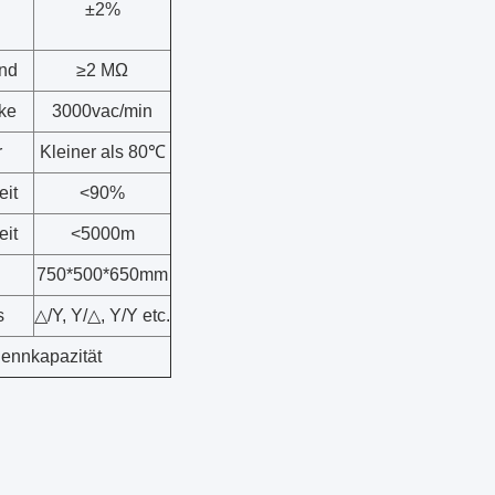
±2%
and
≥2 MΩ
rke
3000vac/min
r
Kleiner als 80℃
eit
<90%
eit
<5000m
750*500*650mm
s
△/Y, Y/△, Y/Y etc.
Nennkapazität