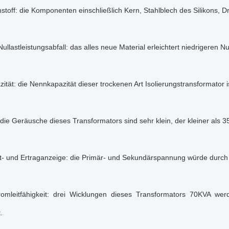
toff: die Komponenten einschließlich Kern, Stahlblech des Silikons, Dr
Nullastleistungsabfall: das alles neue Material erleichtert niedrigeren Nul
zität: die Nennkapazität dieser trockenen Art Isolierungstransformator 
ie Geräusche dieses Transformators sind sehr klein, der kleiner als 35d
ut- und Ertraganzeige: die Primär- und Sekundärspannung würde durch
romleitfähigkeit: drei Wicklungen dieses Transformators 70KVA wer
.