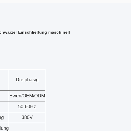
schwarzer Einschließung maschinell
Dreiphasig
Ewen/OEM/ODM
50-60Hz
ng
380V
lung