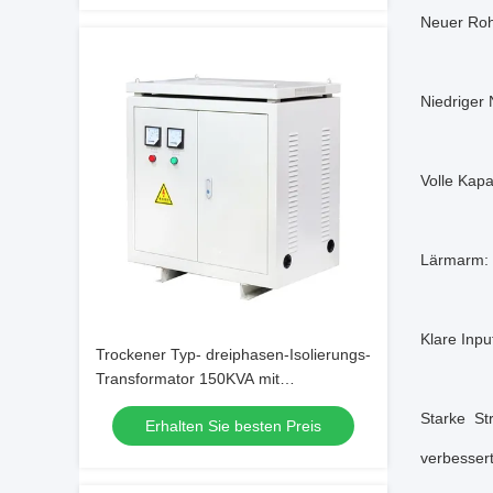
Neuer Rohs
Niedriger 
Volle Kapa
Lärmarm: d
Klare Inp
Trockener Typ- dreiphasen-Isolierungs-
Transformator 150KVA mit
Entsprechungs-Metern der
Starke St
Erhalten Sie besten Preis
Einschließungs-380V
verbessert