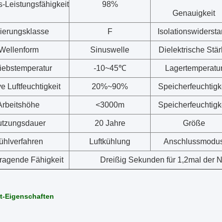
s-Leistungsfähigkeit
98%
Genauigkeit
lierungsklasse
F
Isolationswiderst
Wellenform
Sinuswelle
Dielektrische Stä
iebstemperatur
-10~45℃
Lagertemperatu
e Luftfeuchtigkeit
20%~90%
Speicherfeuchtigk
Arbeitshöhe
<3000m
Speicherfeuchtigk
tzungsdauer
20 Jahre
Größe
ühlverfahren
Luftkühlung
Anschlussmodu
ragende Fähigkeit
Dreißig Sekunden für 1,2mal der 
t-Eigenschaften