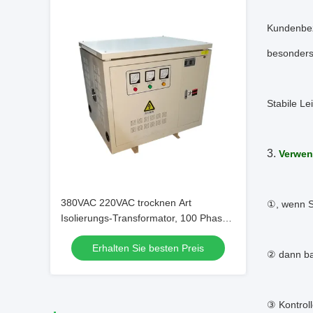
Kundenbez
besonders
Stabile Le
3.
Verwen
380VAC 220VAC trocknen Art
①, wenn Si
Isolierungs-Transformator, 100 Phase
KVA-Transformator-3
Erhalten Sie besten Preis
② dann ba
③ Kontroll