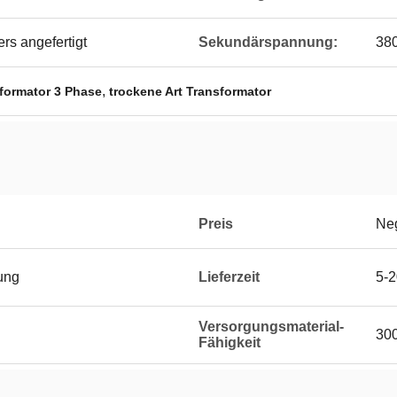
s angefertigt
Sekundärspannung:
380
,
sformator 3 Phase
trockene Art Transformator
Preis
Neg
ung
Lieferzeit
5-2
Versorgungsmaterial-
300
Fähigkeit