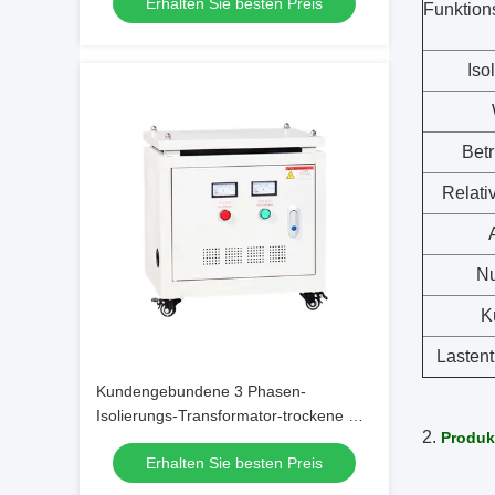
Erhalten Sie besten Preis
Nutzungsdauer
Funktion
Iso
Betr
Relativ
Nu
K
Lastent
Kundengebundene 3 Phasen-
Isolierungs-Transformator-trockene Art
2.
Produk
15KVA 50Hz 380V/380V 220V
Erhalten Sie besten Preis