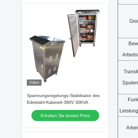
Gro
Bew
Arbeit
Transf
Spulen
Video
Spannungsregelungs-Stabilisator des
Funk
Edelstahl-Kabinett-380V 30KVA
Leistung
Erhalten Sie besten Preis
Arbe