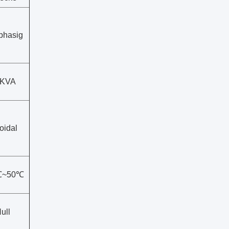
phasig
0KVA
oidal
℃~50℃
ull