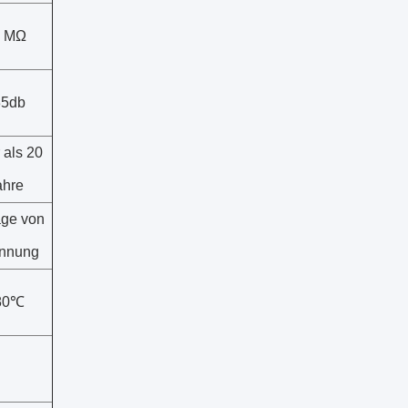
2 MΩ
35db
 als 20
ahre
age von
nnung
80℃