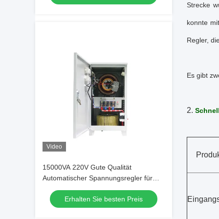
Strecke w
konnte mi
Regler, di
Es gibt z
2.
Schnell
Video
Produ
15000VA 220V Gute Qualität
Automatischer Spannungsregler für
Einphasenelektrische Geräte
Erhalten Sie besten Preis
Eingang