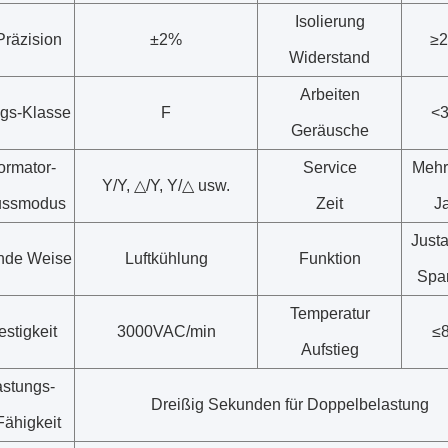
Isolierung
Präzision
±2%
≥
Widerstand
Arbeiten
ngs-Klasse
F
<
Geräusche
ormator-
Service
Mehr
Y/Y, △/Y, Y/△ usw.
ussmodus
Zeit
J
Just
nde Weise
Luftkühlung
Funktion
Spa
Temperatur
estigkeit
3000VAC/min
≤
Aufstieg
astungs-
Dreißig Sekunden für Doppelbelastung
Fähigkeit