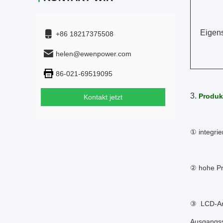
Eigen
+86 18217375508
helen@ewenpower.com
86-021-69519095
3.
Produk
Kontakt jetzt
① integri
② hohe Pr
③ LCD-Anz
Ausgangs