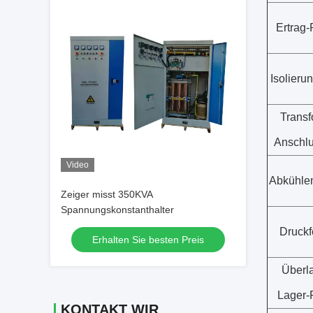
Ertrag-
Isolieru
Transf
Anschl
Video
Abkühle
Zeiger misst 350KVA
Spannungskonstanthalter
Druckf
Erhalten Sie besten Preis
Überl
Lager-
KONTAKT WIR