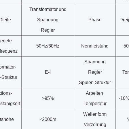
Transformator und
ßteile
Spannung
Phase
Drei
Regler
ertete
50Hz/60Hz
Nennleistung
5
sfrequenz
Spannung
ormator-
E-I
Regler
Tor
-Struktur
Spulen-Struktur
tions-
Arbeiten
>95%
-10
sfähigkeit
Temperatur
Wellenform
itshöhe
<2000m
N
Verzerrung