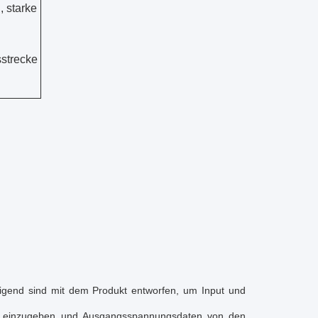
, starke
sstrecke
end sind mit dem Produkt entworfen, um Input und
e, einzugeben und Ausgangsspannungsdaten von den