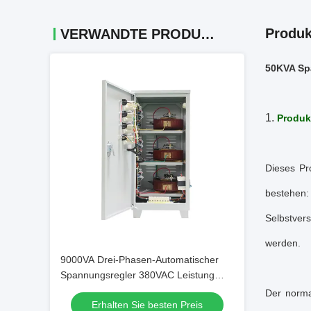
Produk
VERWANDTE PRODUKTE
50KVA Sp
1.
Produk
Dieses Pr
bestehen
Selbstver
werden.
9000VA Drei-Phasen-Automatischer
Spannungsregler 380VAC Leistung
AVR Industrie-Stabilisator Fabrik
Der norma
Erhalten Sie besten Preis
Direktverkauf