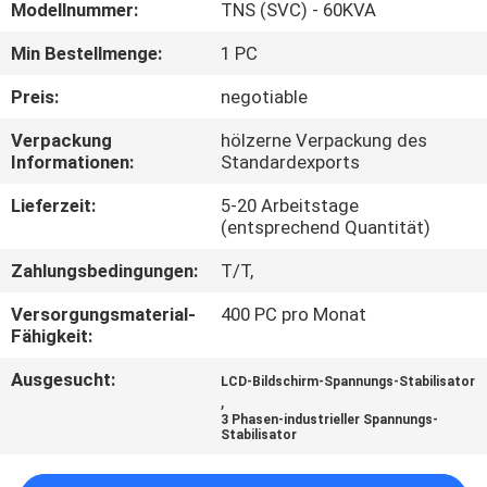
Modellnummer:
TNS (SVC) - 60KVA
QUALITÄTSKONTROLLE
Min Bestellmenge:
1 PC
Preis:
negotiable
KONTAKT
Verpackung
hölzerne Verpackung des
MIT
Informationen:
Standardexports
UNS
Lieferzeit:
5-20 Arbeitstage
(entsprechend Quantität)
NEUIGKEITEN
Zahlungsbedingungen:
T/T,
Versorgungsmaterial-
400 PC pro Monat
BITTE
Fähigkeit:
UM
Ausgesucht:
LCD-Bildschirm-Spannungs-Stabilisator
EIN
,
3 Phasen-industrieller Spannungs-
ANGEBOT
Stabilisator