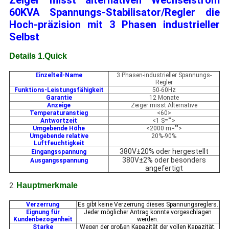
Zeiger misst alternativen Wechselstrom
60KVA Spannungs-Stabilisator/Regler die
Hoch-präzision mit 3 Phasen industrieller
Selbst
Details 1.Quick
Einzelteil-Name
3 Phasen-industrieller Spannungs-
Regler
Funktions-Leistungsfähigkeit
50-60Hz
Garantie
12 Monate
Anzeige
Zeiger misst Alternative
Temperaturanstieg
<60>
Antwortzeit
<1 S="">
Umgebende Höhe
<2000 m="">
Umgebende relative
20%-90%
Luftfeuchtigkeit
380V±20% oder hergestellt
Eingangsspannung
380V±2% oder besonders
Ausgangsspannung
angefertigt
Hauptmerkmale
2.
Verzerrung
Es gibt keine Verzerrung dieses Spannungsreglers.
Eignung für
Jeder möglicher Antrag konnte vorgeschlagen
Kundenbezogenheit
werden.
Starke
Wegen der großen Kapazität der vollen Kapazität,