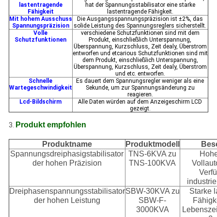
lastentragende
hat der Spannungsstabilisator eine starke
Fähigkeit
lastentragende Fähigkeit.
Mit hohem Ausschuss
Die Ausgangsspannungspräzision ist ±2%, das
Spannungspräzision
solide Leistung des Spannungsreglers sicherstellt.
Volle
verschiedene Schutzfunktionen sind mit dem
Schutzfunktionen
Produkt, einschließlich Unterspannung,
Überspannung, Kurzschluss, Zeit dealy, Überstrom
entworfen und etcarious Schutzfunktionen sind mit
dem Produkt, einschließlich Unterspannung,
Überspannung, Kurzschluss, Zeit dealy, Überstrom
und etc. entworfen.
Schnelle
Es dauert dem Spannungsregler weniger als eine
Wartegeschwindigkeit
Sekunde, um zur Spannungsänderung zu
reagieren.
Lcd-Bildschirm
Alle Daten würden auf dem Anzeigeschirm LCD
gezeigt.
Produkt empfohlen
3.
Produktname
Produktmodell
Bes
Spannungsdreiphasigstabilisator
TNS-6KVA zu
Hohe
der hohen Präzision
TNS-100KVA
Vollaut
Verfü
industri
Dreiphasenspannungsstabilisator
SBW-30KVA zu
Starke 
der hohen Leistung
SBW-F-
Fähigk
3000KVA
Lebenszeit