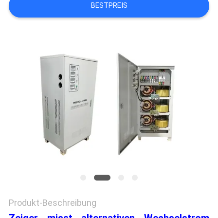
BESTPREIS
SEITENVERZEICHNIS
DATENSCHUTZ-
BESTIMMUNGEN
Produkt-Beschreibung