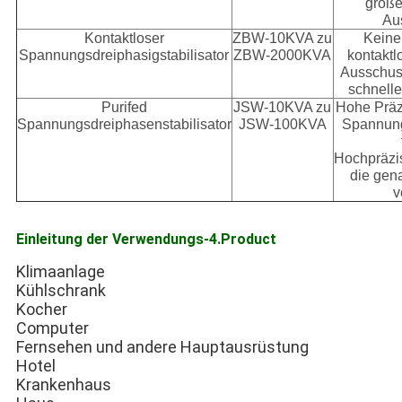
große
Au
Kontaktloser
ZBW-10KVA zu
Keine
Spannungsdreiphasigstabilisator
ZBW-2000KVA
kontaktl
Ausschus
schnelle
Purifed
JSW-10KVA zu
Hohe Präzi
Spannungsdreiphasenstabilisator
JSW-100KVA
Spannung
Hochpräzi
die ge
v
Einleitung der Verwendungs-4.Product
Klimaanlage
Kühlschrank
Kocher
Computer
Fernsehen 
und andere Hauptausrüstung
Hotel
Krankenhaus