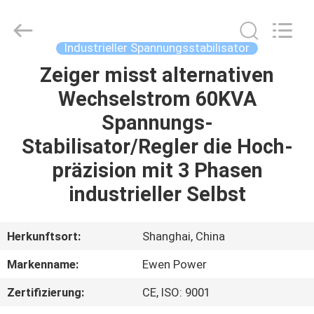
Copyright
©
2019
-
2025
Industrieller Spannungsstabilisator
Ewen
(Shanghai)
Electrical
Zeiger misst alternativen
ZU
Equipment
Co.,
Wechselstrom 60KVA
HAUSE
Ltd.
All
Rights
Spannungs-
Reserved.
Developed
PRODUKTE
by
Stabilisator/Regler die Hoch-
ECER
präzision mit 3 Phasen
VIDEOS
industrieller Selbst
ÜBER
Herkunftsort:
Shanghai, China
UNS
Markenname:
Ewen Power
Zertifizierung:
CE, ISO: 9001
WERKSBESICHTIGUNG